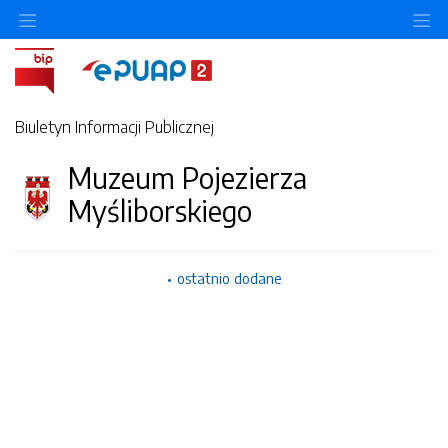
Ukryj/pokaż menu przedmiotowe
Uk
Biuletyn Informacji Publicznej
Muzeum Pojezierza
Myśliborskiego
ostatnio dodane