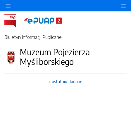
Ukryj/pokaż menu przedmiotowe
Uk
Biuletyn Informacji Publicznej
Muzeum Pojezierza
Myśliborskiego
ostatnio dodane